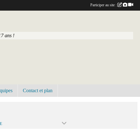
Participer au site :
7 ans !
quipes
Contact et plan
E