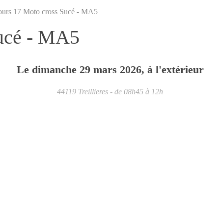
ours 17 Moto cross Sucé - MA5
Sucé - MA5
Le
dimanche
29
mars
2026
, à l'extérieur
44119
Treillieres
- de 08h45 à 12h