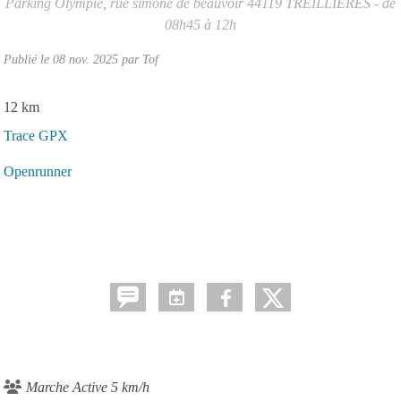
Parking Olympie, rue simone de beauvoir
44119
TREILLIERES
- de
08h45 à 12h
Publié le
08 nov. 2025
par Tof
12 km
Trace GPX
Openrunner
Marche Active 5 km/h