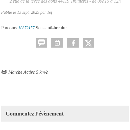
2 rue de la levée des dons
44119
Treillières
- de 09h15 à 12h
Publié le
13 sept. 2025
par Tof
Parcours
Sens anti-horaire
10672157
Marche Active 5 km/h
Commentez l’évènement